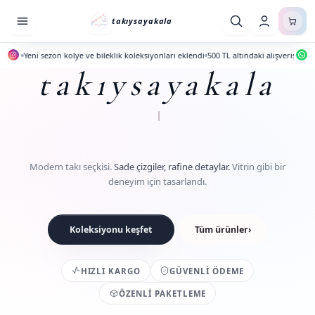
takıysayakala
a
Yeni sezon kolye ve bileklik koleksiyonları eklendi
500 TL altındaki alışverişlerde kar
takıysayakala
Zarif dokunuşlarla her kombine eşl
Modern takı seçkisi.
Sade çizgiler, rafine detaylar.
Vitrin gibi bir
deneyim için tasarlandı.
Koleksiyonu keşfet
Tüm ürünler
›
HIZLI KARGO
GÜVENLI ÖDEME
ÖZENLI PAKETLEME