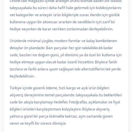
Online takı mağazası içinde aradığın ürünü bulmak bazen zor olabilir.
takıysayakala bu süreci daha hafif hale getirmek için koleksiyonlarını
net kategoriler ve anlaşılır ürün bilgileriyle sunar. Kendin için günlük
kullanıma uygun bir aksesuar ararken de sevdiklerin için zarif bir
hediye seçerken de karar verirken zorlanmadan ilerleyebilirsin.
Ürünlerde minimal çizgiler, modern formlar ve kolay kombinlenen
detaylar ön plandadır. Bazı parçalar her gün takılabilecek kadar
sade, bazıları ise doğum günü, yıl dönümü ya da özel bir kutlama için
hediye etmeye uygun olacak kadar özenli hissettirir. Böylece farklı
tarzlara ve farklı anlara uyum sağlayan takı alternatiflerini tek yerde
keşfedebilirsin.
Türkiye içinde güvenli ödeme, hızlı kargo ve açık ürün bilgileri
alışveriş deneyiminin temel parçalarıdır. takıysayakala bu beklentileri
sade bir akışla karşılamayı hedefler. Fotoğraflar, açıklamalar ve fiyat
bilgileri ürünleri karşılaştırmanı kolaylaştırır. Böylece alışveriş
yalnızca güzel bir parça bulmakla kalmaz, aynı zamanda güven
veren ve keyifli bir sürece dönüşür.