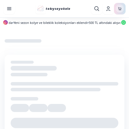
takıysayakala
yayında
Yeni sezon kolye ve bileklik koleksiyonları eklendi
500 TL altındaki alışverişler