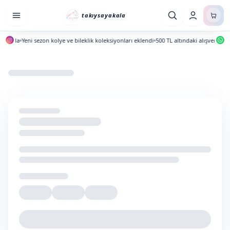
takıysayakala
yında
Yeni sezon kolye ve bileklik koleksiyonları eklendi
500 TL altındaki alışverişlerde