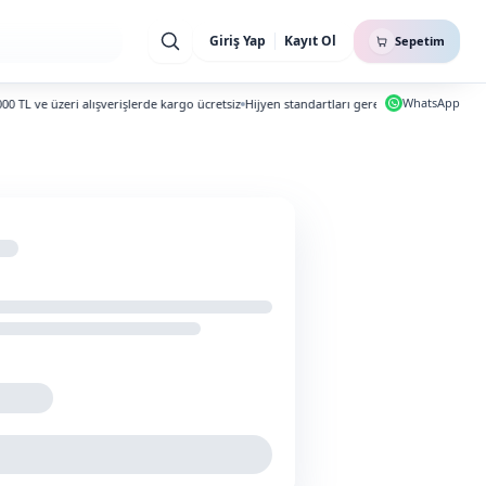
Giriş Yap
Kayıt Ol
Sepetim
WhatsApp
L ve üzeri alışverişlerde kargo ücretsiz
Hijyen standartları gereği iade ve değişim yap