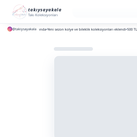
takıysayakala
Takı Koleksiyonları
@takiysayakala
ni koleksiyonlar yayında
Yeni sezon kolye ve bileklik koleksiyonları eklendi
500 TL altı