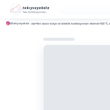
takıysayakala
Takı Koleksiyonları
@takiysayakala
i koleksiyonlar yayında
Yeni sezon kolye ve bileklik koleksiyonları eklendi
500 TL altın