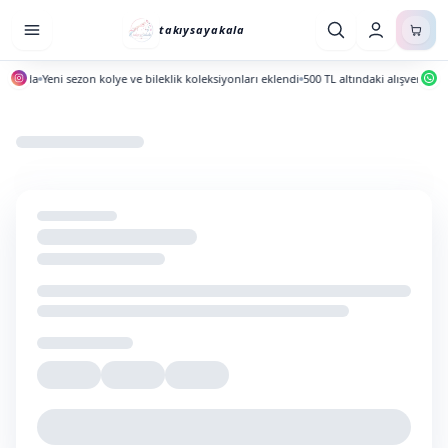
takıysayakala
yında
Yeni sezon kolye ve bileklik koleksiyonları eklendi
500 TL altındaki alışverişlerde