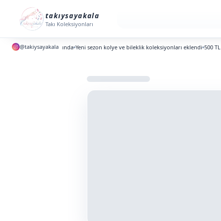
takıysayakala
Takı Koleksiyonları
@takiysayakala
ni koleksiyonlar yayında
Yeni sezon kolye ve bileklik koleksiyonları eklendi
500 TL altı