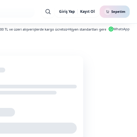
Giriş Yap
Kayıt Ol
Sepetim
WhatsApp
L ve üzeri alışverişlerde kargo ücretsiz
Hijyen standartları gereği iade ve değişim yap