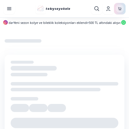
takıysayakala
yayında
Yeni sezon kolye ve bileklik koleksiyonları eklendi
500 TL altındaki alışverişler