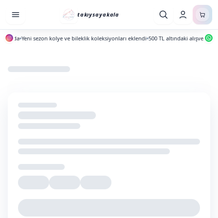
takıysayakala
ayında
Yeni sezon kolye ve bileklik koleksiyonları eklendi
500 TL altındaki alışverişlerd