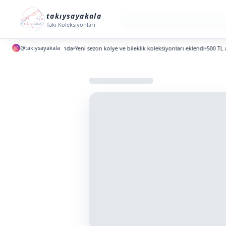
takıysayakala
Takı Koleksiyonları
@takiysayakala
i koleksiyonlar yayında
Yeni sezon kolye ve bileklik koleksiyonları eklendi
500 TL altın