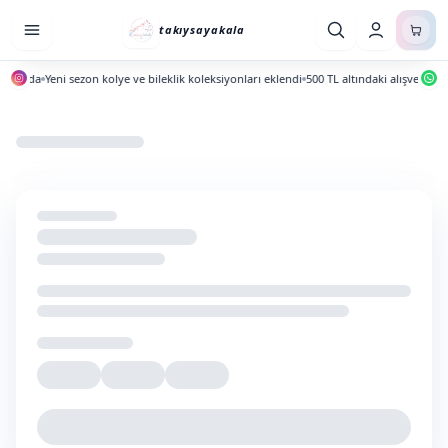
takıysayakala
ayında
Yeni sezon kolye ve bileklik koleksiyonları eklendi
500 TL altındaki alışverişlerd