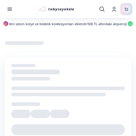
takıysayakala
da
Yeni sezon kolye ve bileklik koleksiyonları eklendi
500 TL altındaki alışverişlerde ka