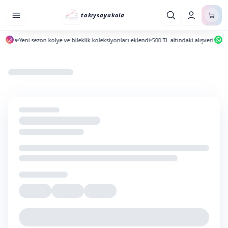
takıysayakala
ında
Yeni sezon kolye ve bileklik koleksiyonları eklendi
500 TL altındaki alışverişlerde 