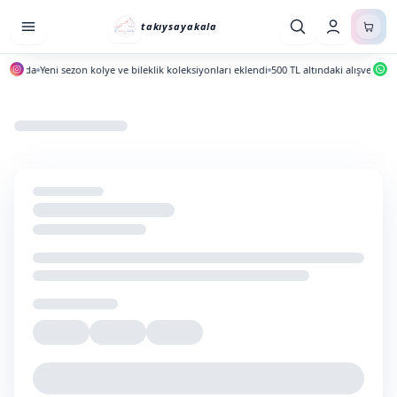
takıysayakala
ayında
Yeni sezon kolye ve bileklik koleksiyonları eklendi
500 TL altındaki alışverişlerd