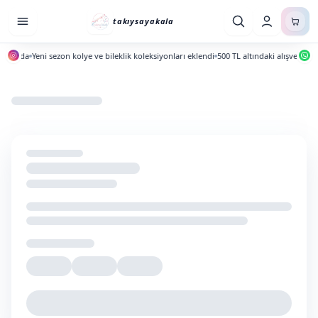
takıysayakala
ayında
Yeni sezon kolye ve bileklik koleksiyonları eklendi
500 TL altındaki alışverişlerd