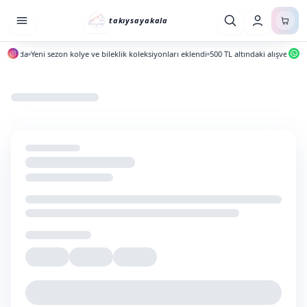
takıysayakala
ayında
Yeni sezon kolye ve bileklik koleksiyonları eklendi
500 TL altındaki alışverişlerd