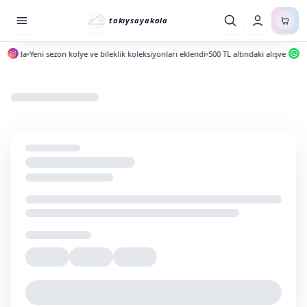
takıysayakala
yında
Yeni sezon kolye ve bileklik koleksiyonları eklendi
500 TL altındaki alışverişlerd