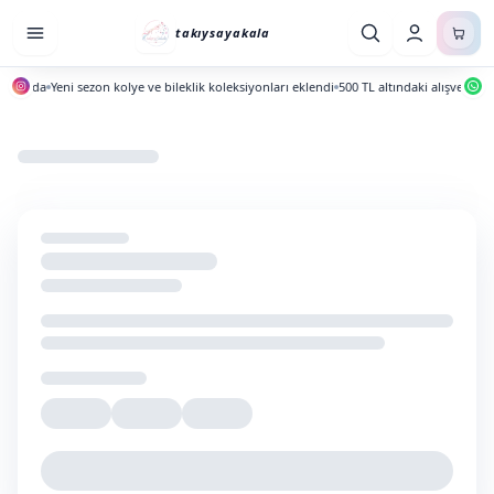
takıysayakala
yayında
Yeni sezon kolye ve bileklik koleksiyonları eklendi
500 TL altındaki alışverişler