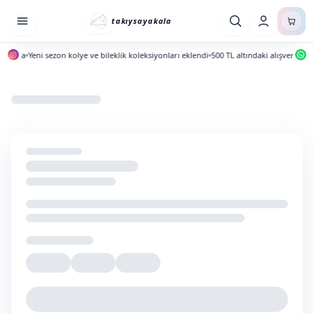
takıysayakala
yında
Yeni sezon kolye ve bileklik koleksiyonları eklendi
500 TL altındaki alışverişlerde